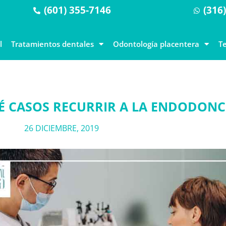
(601) 355-7146
(316
l
Tratamientos dentales
Odontología placentera
T
É CASOS RECURRIR A LA ENDODONC
26 DICIEMBRE, 2019