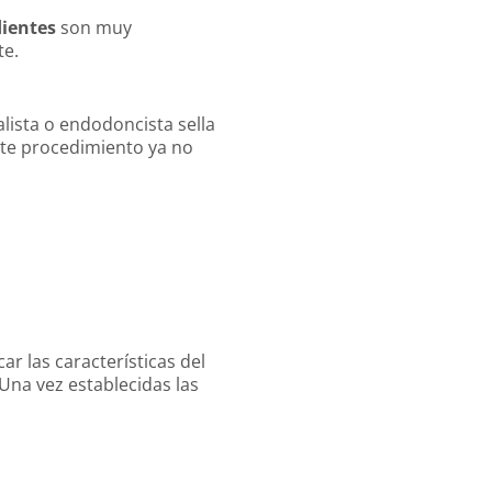
dientes
son muy
te.
alista o endodoncista sella
ste procedimiento ya no
r las características del
 Una vez establecidas las