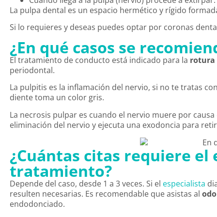
Cuando llega a la pulpa (nervio) procede a extirpar.
La pulpa dental es un espacio hermético y rígido formada
Si lo requieres y deseas puedes optar por coronas dentale
¿En qué casos se recomiend
El tratamiento de conducto está indicado para la
rotura
periodontal.
La pulpitis es la inflamación del nervio, si no te tratas 
diente toma un color gris.
La necrosis pulpar es cuando el nervio muere por causa d
eliminación del nervio y ejecuta una exodoncia para reti
¿Cuántas citas requiere el 
tratamiento?
Depende del caso, desde 1 a 3 veces. Si el
especialista
dia
resulten necesarias. Es recomendable que asistas al
odo
endodonciado.