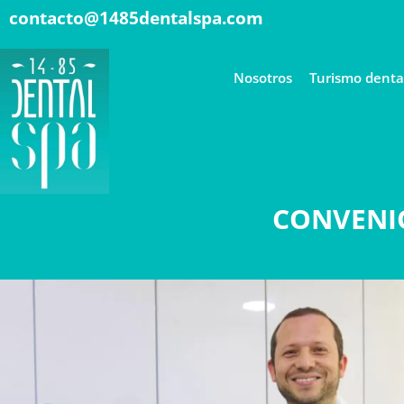
contacto@1485dentalspa.com
Nosotros
Turismo denta
CONVENIO