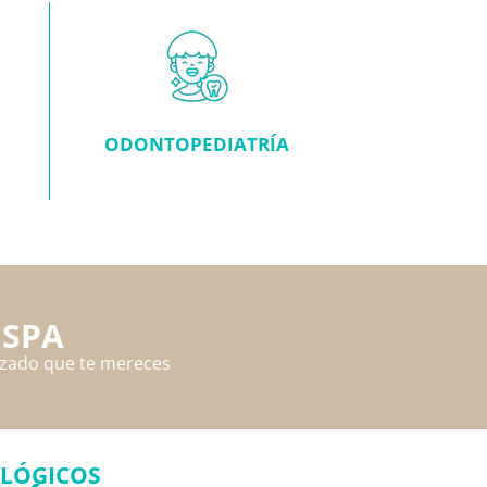
ODONTOPEDIATRÍA
 SPA
lizado que te mereces
OLÓGICOS