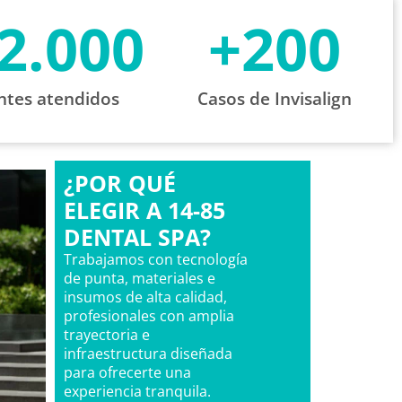
2.000
+
200
ntes atendidos
Casos de Invisalign
¿POR QUÉ
ELEGIR A 14-85
DENTAL SPA?
Trabajamos con tecnología
de punta, materiales e
insumos de alta calidad,
profesionales con amplia
trayectoria e
infraestructura diseñada
para ofrecerte una
experiencia tranquila.