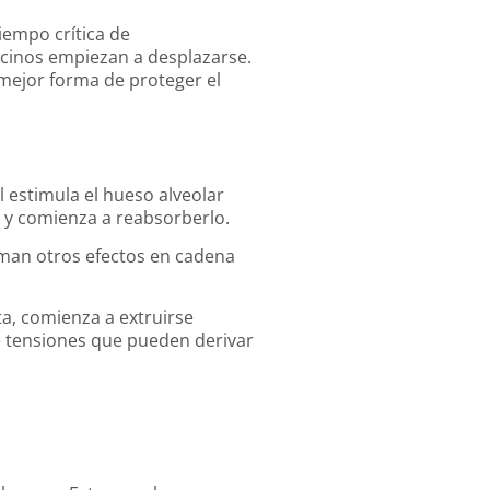
iempo crítica de
ecinos empiezan a desplazarse.
a mejor forma de proteger el
l
l estimula el hueso alveolar
n y comienza a reabsorberlo.
uman otros efectos en cadena
ta, comienza a extruirse
e tensiones que pueden derivar