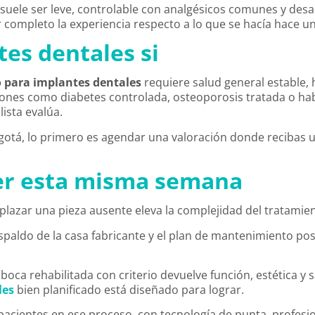
uele ser leve, controlable con analgésicos comunes y desa
completo la experiencia respecto a lo que se hacía hace u
es dentales si
 para implantes dentales
requiere salud general estable, 
ciones como diabetes controlada, osteoporosis tratada o h
ista evalúa.
otá, lo primero es agendar una valoración donde recibas u
r esta misma semana
lazar una pieza ausente eleva la complejidad del tratamien
spaldo de la casa fabricante y el plan de mantenimiento post
boca rehabilitada con criterio devuelve función, estética y s
les
bien planificado está diseñado para lograr.
cientes en ese proceso, con tecnología de punta, profesio