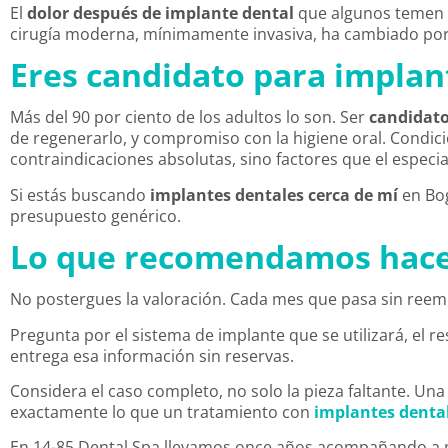
El
dolor después de implante dental
que algunos temen s
cirugía moderna, mínimamente invasiva, ha cambiado por 
Eres candidato para implant
Más del 90 por ciento de los adultos lo son. Ser
candidato
de regenerarlo, y compromiso con la higiene oral. Condi
contraindicaciones absolutas, sino factores que el especial
Si estás buscando
implantes dentales cerca de mí
en Bog
presupuesto genérico.
Lo que recomendamos hace
No postergues la valoración. Cada mes que pasa sin reemp
Pregunta por el sistema de implante que se utilizará, el re
entrega esa información sin reservas.
Considera el caso completo, no solo la pieza faltante. Una 
exactamente lo que un tratamiento con
implantes denta
En 14-85 Dental Spa llevamos once años acompañando a pa