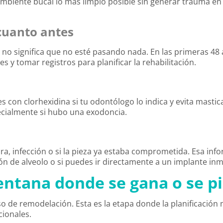
iente bucal lo más limpio posible sin generar trauma en l
cuanto antes
 no significa que no esté pasando nada. En las primeras 48
s y tomar registros para planificar la rehabilitación.
s con clorhexidina si tu odontólogo lo indica y evita mastica
pecialmente si hubo una exodoncia.
ura, infección o si la pieza ya estaba comprometida. Esa inf
ión de alveolo o si puedes ir directamente a un implante in
entana donde se gana o se p
o de remodelación. Esta es la etapa donde la planificación 
cionales.