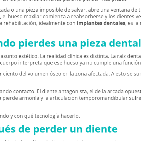
zada o una pieza imposible de salvar, abre una ventana de t
 el hueso maxilar comienza a reabsorberse y los dientes v
la rehabilitación, idealmente con
implantes dentales
, es l
do pierdes una pieza denta
unto estético. La realidad clínica es distinta. La raíz denta
el cuerpo interpreta que ese hueso ya no cumple una funció
 ciento del volumen óseo en la zona afectada. A esto se s
cando contacto. El diente antagonista, el de la arcada opues
a pierde armonía y la articulación temporomandibular sufr
ándo y con qué tecnología hacerlo.
ués de perder un diente