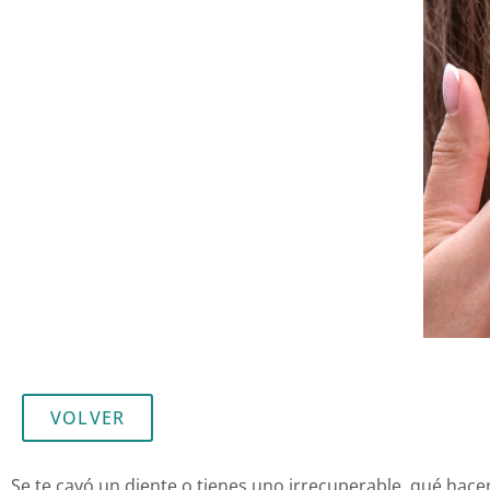
VOLVER
Se te cayó un diente o tienes uno irrecuperable, qué hac