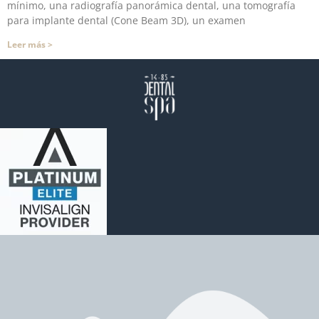
mínimo, una radiografía panorámica dental, una tomografía
para implante dental (Cone Beam 3D), un examen
Leer más >