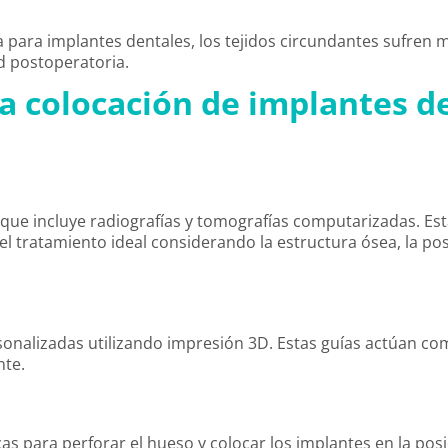
da para implantes dentales, los tejidos circundantes sufren
d postoperatoria.
la colocación de implantes d
, que incluye radiografías y tomografías computarizadas. E
 el tratamiento ideal considerando la estructura ósea, la pos
rsonalizadas utilizando impresión 3D. Estas guías actúan com
nte.
rgicas para perforar el hueso y colocar los implantes en la p